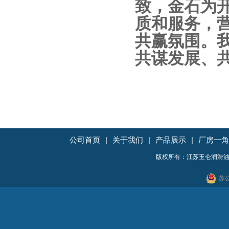
致，金石为
质和服务，
共赢氛围。
共谋发展、
公司首页
|
关于我们
|
产品展示
|
厂房一角
版权所有：江苏玉仑润滑油
苏公
地址：无锡市惠山区石塘湾运河东路6号 电话：05
友情链接：
不锈钢压力表
反应釜
304不锈钢废料
牙膏灌装机
推流器