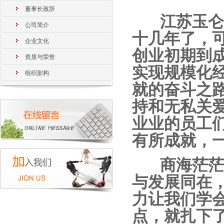
董事长致辞
江苏玉仑润
公司简介
十几年了，
企业文化
创业初期到
资质与荣誉
实现规模化
组织架构
就的奋斗之
持和无私关
业业的员工
有所成就，
商海茫茫，
与发展同在
力让我们学
点，就扎下