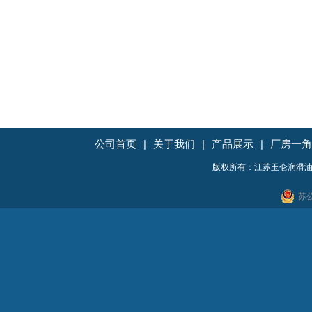
公司首页
|
关于我们
|
产品展示
|
厂房一角
版权所有：江苏玉仑润滑油
苏公
地址：无锡市惠山区石塘湾运河东路6号 电话：05
友情链接：
不锈钢压力表
反应釜
304不锈钢废料
牙膏灌装机
推流器